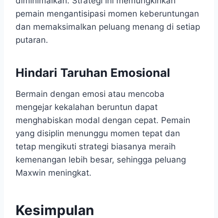
diminimalkan. Strategi ini memungkinkan
pemain mengantisipasi momen keberuntungan
dan memaksimalkan peluang menang di setiap
putaran.
Hindari Taruhan Emosional
Bermain dengan emosi atau mencoba
mengejar kekalahan beruntun dapat
menghabiskan modal dengan cepat. Pemain
yang disiplin menunggu momen tepat dan
tetap mengikuti strategi biasanya meraih
kemenangan lebih besar, sehingga peluang
Maxwin meningkat.
Kesimpulan