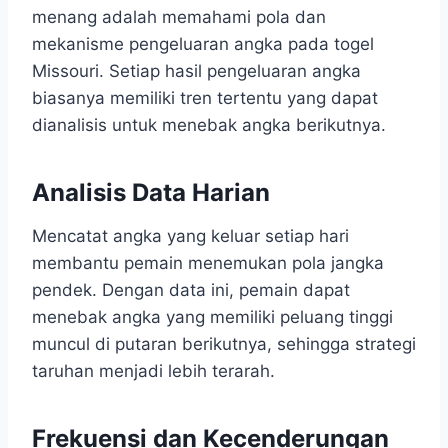
menang adalah memahami pola dan
mekanisme pengeluaran angka pada togel
Missouri. Setiap hasil pengeluaran angka
biasanya memiliki tren tertentu yang dapat
dianalisis untuk menebak angka berikutnya.
Analisis Data Harian
Mencatat angka yang keluar setiap hari
membantu pemain menemukan pola jangka
pendek. Dengan data ini, pemain dapat
menebak angka yang memiliki peluang tinggi
muncul di putaran berikutnya, sehingga strategi
taruhan menjadi lebih terarah.
Frekuensi dan Kecenderungan