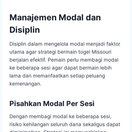
Manajemen Modal dan
Disiplin
Disiplin dalam mengelola modal menjadi faktor
utama agar strategi bermain togel Missouri
berjalan efektif. Pemain perlu membagi modal
ke beberapa sesi agar dapat bermain lebih
lama dan memanfaatkan setiap peluang
kemenangan.
Pisahkan Modal Per Sesi
Dengan membagi modal ke beberapa sesi,
risiko kehilangan seluruh dana sekaligus dapat