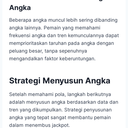
Angka
Beberapa angka muncul lebih sering dibanding
angka lainnya. Pemain yang memahami
frekuensi angka dan tren kemunculannya dapat
memprioritaskan taruhan pada angka dengan
peluang besar, tanpa sepenuhnya
mengandalkan faktor keberuntungan.
Strategi Menyusun Angka
Setelah memahami pola, langkah berikutnya
adalah menyusun angka berdasarkan data dan
tren yang dikumpulkan. Strategi penyusunan
angka yang tepat sangat membantu pemain
dalam menembus jackpot.