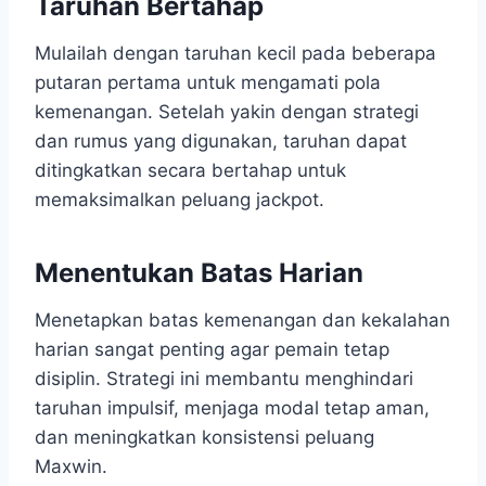
Taruhan Bertahap
Mulailah dengan taruhan kecil pada beberapa
putaran pertama untuk mengamati pola
kemenangan. Setelah yakin dengan strategi
dan rumus yang digunakan, taruhan dapat
ditingkatkan secara bertahap untuk
memaksimalkan peluang jackpot.
Menentukan Batas Harian
Menetapkan batas kemenangan dan kekalahan
harian sangat penting agar pemain tetap
disiplin. Strategi ini membantu menghindari
taruhan impulsif, menjaga modal tetap aman,
dan meningkatkan konsistensi peluang
Maxwin.