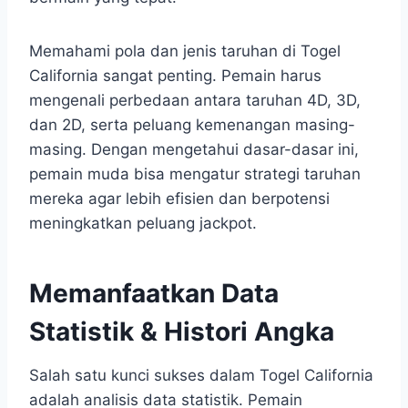
Memahami pola dan jenis taruhan di Togel
California sangat penting. Pemain harus
mengenali perbedaan antara taruhan 4D, 3D,
dan 2D, serta peluang kemenangan masing-
masing. Dengan mengetahui dasar-dasar ini,
pemain muda bisa mengatur strategi taruhan
mereka agar lebih efisien dan berpotensi
meningkatkan peluang jackpot.
Memanfaatkan Data
Statistik & Histori Angka
Salah satu kunci sukses dalam Togel California
adalah analisis data statistik. Pemain