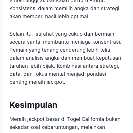
emosi tinggi akibat kalah berturut-turut.
Konsistensi dalam memilih angka dan strategi
akan memberi hasil lebih optimal.
Selain itu, istirahat yang cukup dan bermain
secara santai membantu menjaga konsentrasi.
Pemain yang tenang cenderung lebih teliti
dalam analisis angka dan membuat keputusan
taruhan lebih bijak. Kombinasi antara strategi,
data, dan fokus mental menjadi pondasi
penting meraih jackpot.
Kesimpulan
Meraih jackpot besar di Togel California bukan
sekadar soal keberuntungan, melainkan