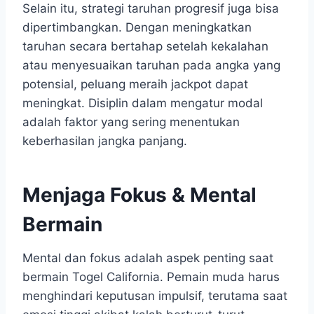
Selain itu, strategi taruhan progresif juga bisa
dipertimbangkan. Dengan meningkatkan
taruhan secara bertahap setelah kekalahan
atau menyesuaikan taruhan pada angka yang
potensial, peluang meraih jackpot dapat
meningkat. Disiplin dalam mengatur modal
adalah faktor yang sering menentukan
keberhasilan jangka panjang.
Menjaga Fokus & Mental
Bermain
Mental dan fokus adalah aspek penting saat
bermain Togel California. Pemain muda harus
menghindari keputusan impulsif, terutama saat