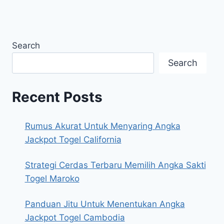
Search
Search
Recent Posts
Rumus Akurat Untuk Menyaring Angka
Jackpot Togel California
Strategi Cerdas Terbaru Memilih Angka Sakti
Togel Maroko
Panduan Jitu Untuk Menentukan Angka
Jackpot Togel Cambodia