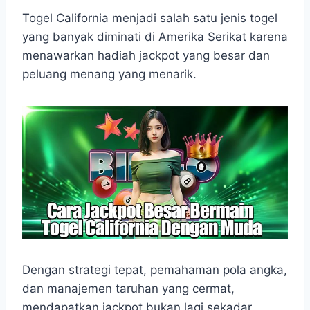
h
a
e
e
k
i
h
a
c
s
l
y
n
a
Togel California menjadi salah satu jenis togel
t
e
s
e
p
e
r
yang banyak diminati di Amerika Serikat karena
s
b
e
g
e
e
menawarkan hadiah jackpot yang besar dan
A
o
n
r
peluang menang yang menarik.
p
o
g
a
p
k
e
m
r
Dengan strategi tepat, pemahaman pola angka,
dan manajemen taruhan yang cermat,
mendapatkan jackpot bukan lagi sekadar