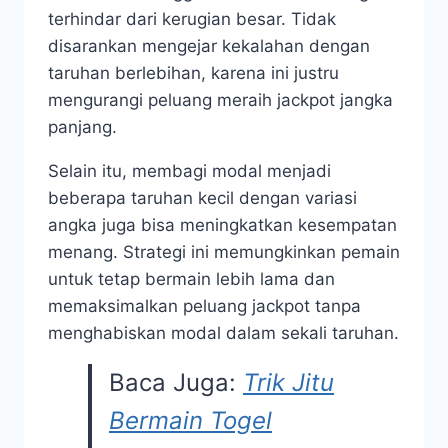
terhindar dari kerugian besar. Tidak
disarankan mengejar kekalahan dengan
taruhan berlebihan, karena ini justru
mengurangi peluang meraih jackpot jangka
panjang.
Selain itu, membagi modal menjadi
beberapa taruhan kecil dengan variasi
angka juga bisa meningkatkan kesempatan
menang. Strategi ini memungkinkan pemain
untuk tetap bermain lebih lama dan
memaksimalkan peluang jackpot tanpa
menghabiskan modal dalam sekali taruhan.
Baca Juga:
Trik Jitu
Bermain Togel