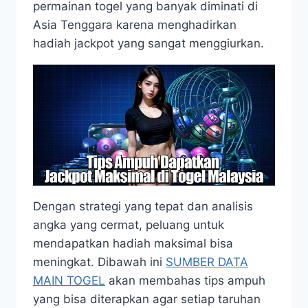
permainan togel yang banyak diminati di
Asia Tenggara karena menghadirkan
hadiah jackpot yang sangat menggiurkan.
Dengan strategi yang tepat dan analisis
angka yang cermat, peluang untuk
mendapatkan hadiah maksimal bisa
meningkat. Dibawah ini
SUMBER DATA
MAIN TOGEL
akan membahas tips ampuh
yang bisa diterapkan agar setiap taruhan