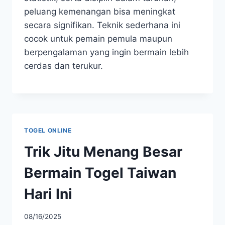
peluang kemenangan bisa meningkat
secara signifikan. Teknik sederhana ini
cocok untuk pemain pemula maupun
berpengalaman yang ingin bermain lebih
cerdas dan terukur.
TOGEL ONLINE
Trik Jitu Menang Besar
Bermain Togel Taiwan
Hari Ini
08/16/2025