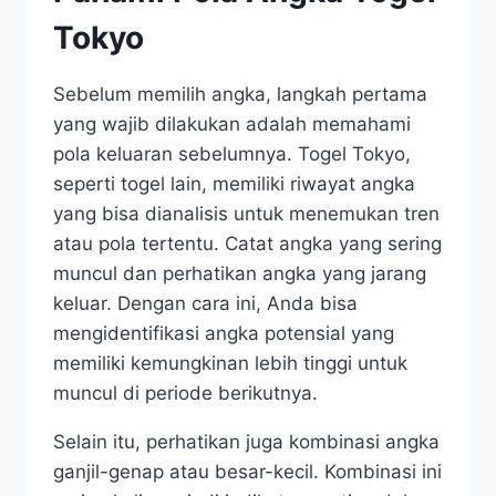
Tokyo
Sebelum memilih angka, langkah pertama
yang wajib dilakukan adalah memahami
pola keluaran sebelumnya. Togel Tokyo,
seperti togel lain, memiliki riwayat angka
yang bisa dianalisis untuk menemukan tren
atau pola tertentu. Catat angka yang sering
muncul dan perhatikan angka yang jarang
keluar. Dengan cara ini, Anda bisa
mengidentifikasi angka potensial yang
memiliki kemungkinan lebih tinggi untuk
muncul di periode berikutnya.
Selain itu, perhatikan juga kombinasi angka
ganjil-genap atau besar-kecil. Kombinasi ini