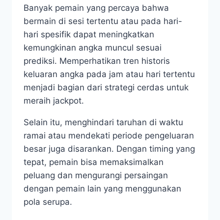
Banyak pemain yang percaya bahwa
bermain di sesi tertentu atau pada hari-
hari spesifik dapat meningkatkan
kemungkinan angka muncul sesuai
prediksi. Memperhatikan tren historis
keluaran angka pada jam atau hari tertentu
menjadi bagian dari strategi cerdas untuk
meraih jackpot.
Selain itu, menghindari taruhan di waktu
ramai atau mendekati periode pengeluaran
besar juga disarankan. Dengan timing yang
tepat, pemain bisa memaksimalkan
peluang dan mengurangi persaingan
dengan pemain lain yang menggunakan
pola serupa.