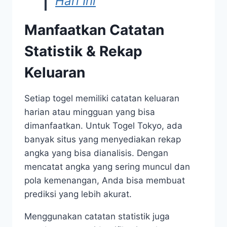
Hari Ini
Manfaatkan Catatan
Statistik & Rekap
Keluaran
Setiap togel memiliki catatan keluaran
harian atau mingguan yang bisa
dimanfaatkan. Untuk Togel Tokyo, ada
banyak situs yang menyediakan rekap
angka yang bisa dianalisis. Dengan
mencatat angka yang sering muncul dan
pola kemenangan, Anda bisa membuat
prediksi yang lebih akurat.
Menggunakan catatan statistik juga