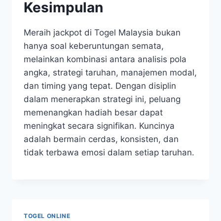
Kesimpulan
Meraih jackpot di Togel Malaysia bukan
hanya soal keberuntungan semata,
melainkan kombinasi antara analisis pola
angka, strategi taruhan, manajemen modal,
dan timing yang tepat. Dengan disiplin
dalam menerapkan strategi ini, peluang
memenangkan hadiah besar dapat
meningkat secara signifikan. Kuncinya
adalah bermain cerdas, konsisten, dan
tidak terbawa emosi dalam setiap taruhan.
TOGEL ONLINE