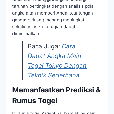
taruhan bertingkat dengan analisis pola
angka akan memberi Anda keuntungan
ganda: peluang menang meningkat
sekaligus risiko kerugian dapat
diminimalkan.
Baca Juga:
Cara
Dapat Angka Main
Togel Tokyo Dengan
Teknik Sederhana
Memanfaatkan Prediksi &
Rumus Togel
Di dunia togel Argentina, banyak pemain