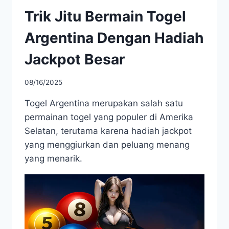
Trik Jitu Bermain Togel
Argentina Dengan Hadiah
Jackpot Besar
08/16/2025
Togel Argentina merupakan salah satu
permainan togel yang populer di Amerika
Selatan, terutama karena hadiah jackpot
yang menggiurkan dan peluang menang
yang menarik.