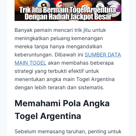
Banyak pemain mencari trik jitu untuk
meningkatkan peluang kemenangan
mereka tanpa hanya mengandalkan
keberuntungan. Dibawah ini
SUMBER DATA
MAIN TOGEL
akan membahas beberapa
strategi yang terbukti efektif untuk
menentukan angka main Togel Argentina
dengan lebih terarah dan sistematis.
Memahami Pola Angka
Togel Argentina
Sebelum memasang taruhan, penting untuk