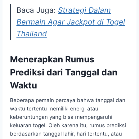
Baca Juga:
Strategi Dalam
Bermain Agar Jackpot di Togel
Thailand
Menerapkan Rumus
Prediksi dari Tanggal dan
Waktu
Beberapa pemain percaya bahwa tanggal dan
waktu tertentu memiliki energi atau
keberuntungan yang bisa mempengaruhi
keluaran togel. Oleh karena itu, rumus prediksi
berdasarkan tanggal lahir, hari tertentu, atau