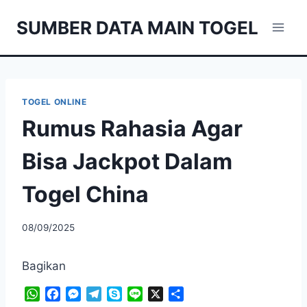
Skip
SUMBER DATA MAIN TOGEL
to
content
TOGEL ONLINE
Rumus Rahasia Agar
Bisa Jackpot Dalam
Togel China
08/09/2025
Bagikan
W
F
M
T
S
L
X
S