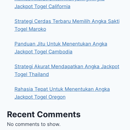
Jackpot Togel California
Strategi Cerdas Terbaru Memilih Angka Sakti
Togel Maroko
Panduan Jitu Untuk Menentukan Angka
Jackpot Togel Cambodia
Strategi Akurat Mendapatkan Angka Jackpot
Togel Thailand
Rahasia Tepat Untuk Menentukan Angka
Jackpot Togel Oregon
Recent Comments
No comments to show.