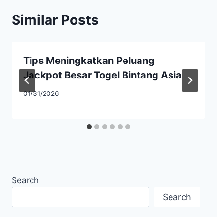
Similar Posts
Tips Meningkatkan Peluang
Jackpot Besar Togel Bintang Asia
01/31/2026
Search
Search