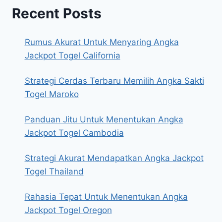
Recent Posts
Rumus Akurat Untuk Menyaring Angka
Jackpot Togel California
Strategi Cerdas Terbaru Memilih Angka Sakti
Togel Maroko
Panduan Jitu Untuk Menentukan Angka
Jackpot Togel Cambodia
Strategi Akurat Mendapatkan Angka Jackpot
Togel Thailand
Rahasia Tepat Untuk Menentukan Angka
Jackpot Togel Oregon