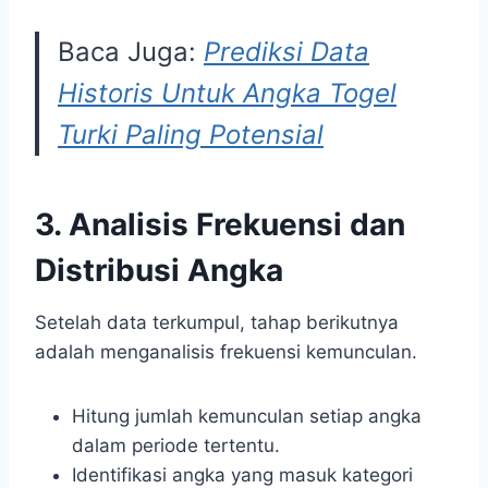
Baca Juga:
Prediksi Data
Historis Untuk Angka Togel
Turki Paling Potensial
3. Analisis Frekuensi dan
Distribusi Angka
Setelah data terkumpul, tahap berikutnya
adalah menganalisis frekuensi kemunculan.
Hitung jumlah kemunculan setiap angka
dalam periode tertentu.
Identifikasi angka yang masuk kategori