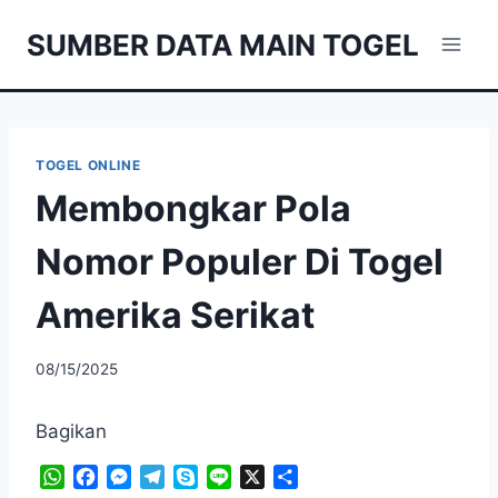
Skip
SUMBER DATA MAIN TOGEL
to
content
TOGEL ONLINE
Membongkar Pola
Nomor Populer Di Togel
Amerika Serikat
08/15/2025
Bagikan
W
F
M
T
S
L
X
S