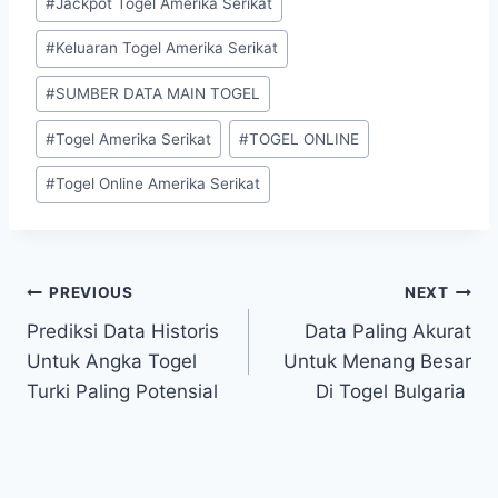
#
Jackpot Togel Amerika Serikat
Tags:
#
Keluaran Togel Amerika Serikat
#
SUMBER DATA MAIN TOGEL
#
Togel Amerika Serikat
#
TOGEL ONLINE
#
Togel Online Amerika Serikat
Post
PREVIOUS
NEXT
Prediksi Data Historis
Data Paling Akurat
navigation
Untuk Angka Togel
Untuk Menang Besar
Turki Paling Potensial
Di Togel Bulgaria