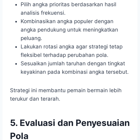
Pilih angka prioritas berdasarkan hasil
analisis frekuensi.
Kombinasikan angka populer dengan
angka pendukung untuk meningkatkan
peluang.
Lakukan rotasi angka agar strategi tetap
fleksibel terhadap perubahan pola.
Sesuaikan jumlah taruhan dengan tingkat
keyakinan pada kombinasi angka tersebut.
Strategi ini membantu pemain bermain lebih
terukur dan terarah.
5. Evaluasi dan Penyesuaian
Pola