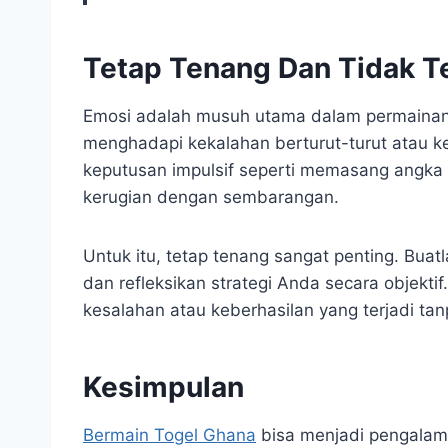
Tetap Tenang Dan Tidak 
Emosi adalah musuh utama dalam permainan t
menghadapi kekalahan berturut-turut atau 
keputusan impulsif seperti memasang angka 
kerugian dengan sembarangan.
Untuk itu, tetap tenang sangat penting. Buatla
dan refleksikan strategi Anda secara objekti
kesalahan atau keberhasilan yang terjadi ta
Kesimpulan
Bermain Togel Ghana
bisa menjadi pengalama