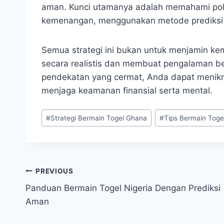
aman. Kunci utamanya adalah memahami pola
kemenangan, menggunakan metode prediksi de
Semua strategi ini bukan untuk menjamin k
secara realistis dan membuat pengalaman ber
pendekatan yang cermat, Anda dapat menikmat
menjaga keamanan finansial serta mental.
Post
#
Strategi Bermain Togel Ghana
#
Tips Bermain Toge
Tags:
Post
PREVIOUS
Panduan Bermain Togel Nigeria Dengan Prediksi
navigation
Aman