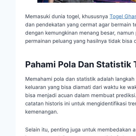
Memasuki dunia togel, khususnya
Togel Gha
dan pendekatan yang cermat agar bermain te
dengan kemungkinan menang besar, namun 
permainan peluang yang hasilnya tidak bisa d
Pahami Pola Dan Statistik
Memahami pola dan statistik adalah langkah 
keluaran yang bisa diamati dari waktu ke w
bisa menjadi acuan dalam membuat prediks
catatan historis ini untuk mengidentifikasi t
kemenangan.
Selain itu, penting juga untuk membedakan 