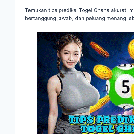
h
a
e
e
k
i
h
a
c
s
l
y
n
a
Temukan tips prediksi Togel Ghana akurat, 
t
e
s
e
p
e
r
bertanggung jawab, dan peluang menang lebih
s
b
e
g
e
e
A
o
n
r
p
o
g
a
p
k
e
m
r