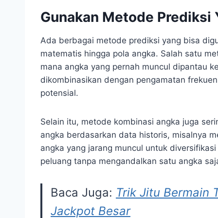
Gunakan Metode Prediksi 
Ada berbagai metode prediksi yang bisa dig
matematis hingga pola angka. Salah satu me
mana angka yang pernah muncul dipantau ke
dikombinasikan dengan pengamatan frekuen
potensial.
Selain itu, metode kombinasi angka juga se
angka berdasarkan data historis, misalnya 
angka yang jarang muncul untuk diversifikasi
peluang tanpa mengandalkan satu angka saj
Baca Juga:
Trik Jitu Bermain
Jackpot Besar