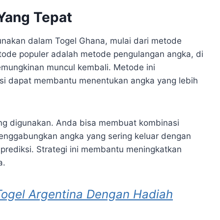
Yang Tepat
unakan dalam Togel Ghana, mulai dari metode
tode populer adalah metode pengulangan angka, di
mungkinan muncul kembali. Metode ini
si dapat membantu menentukan angka yang lebih
ring digunakan. Anda bisa membuat kombinasi
menggabungkan angka yang sering keluar dengan
 prediksi. Strategi ini membantu meningkatkan
a.
 Togel Argentina Dengan Hadiah