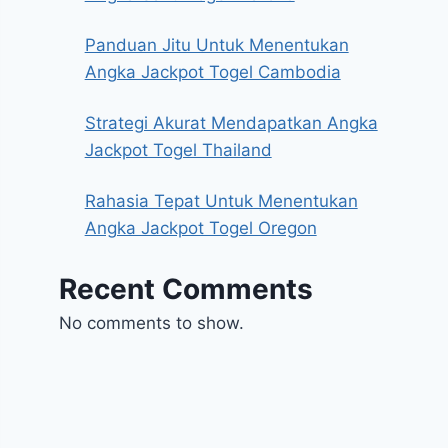
Panduan Jitu Untuk Menentukan
Angka Jackpot Togel Cambodia
Strategi Akurat Mendapatkan Angka
Jackpot Togel Thailand
Rahasia Tepat Untuk Menentukan
Angka Jackpot Togel Oregon
Recent Comments
No comments to show.