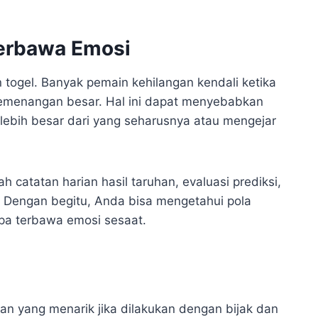
Terbawa Emosi
ogel. Banyak pemain kehilangan kendali ketika
kemenangan besar. Hal ini dapat menyebabkan
lebih besar dari yang seharusnya atau mengejar
h catatan harian hasil taruhan, evaluasi prediksi,
f. Dengan begitu, Anda bisa mengetahui pola
npa terbawa emosi sesaat.
n yang menarik jika dilakukan dengan bijak dan