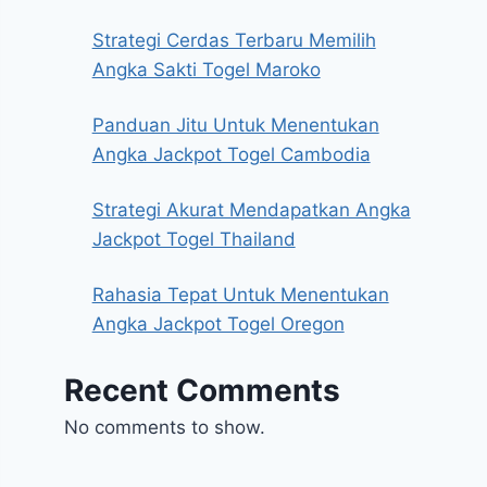
Strategi Cerdas Terbaru Memilih
Angka Sakti Togel Maroko
Panduan Jitu Untuk Menentukan
Angka Jackpot Togel Cambodia
Strategi Akurat Mendapatkan Angka
Jackpot Togel Thailand
Rahasia Tepat Untuk Menentukan
Angka Jackpot Togel Oregon
Recent Comments
No comments to show.