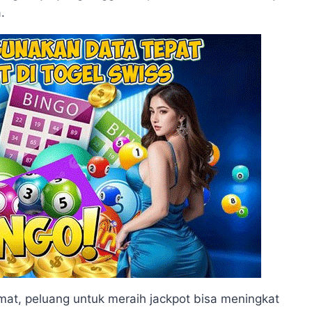
.
at, peluang untuk meraih jackpot bisa meningkat