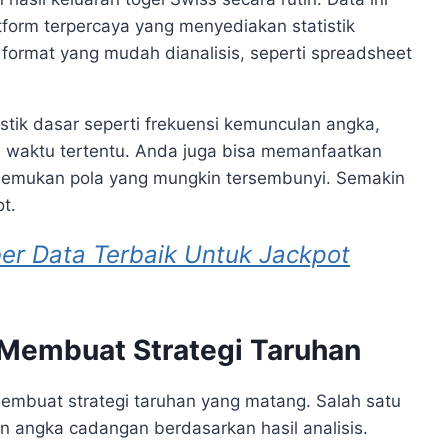
tform terpercaya yang menyediakan statistik
format yang mudah dianalisis, seperti spreadsheet
istik dasar seperti frekuensi kemunculan angka,
a waktu tertentu. Anda juga bisa memanfaatkan
nemukan pola yang mungkin tersembunyi. Semakin
t.
r Data Terbaik Untuk Jackpot
Membuat Strategi Taruhan
embuat strategi taruhan yang matang. Salah satu
 angka cadangan berdasarkan hasil analisis.