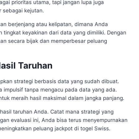
gai prioritas utama, tapi jangan lupa juga
 sebagai kejutan.
han berjenjang atau kelipatan, dimana Anda
 tingkat keyakinan dari data yang dimiliki. Dengan
uhan secara bijak dan memperbesar peluang
Hasil Taruhan
pkan strategi berbasis data yang sudah dibuat.
a impulsif tanpa mengacu pada data yang ada.
ntuk meraih hasil maksimal dalam jangka panjang.
p hasil taruhan Anda. Catat mana strategi yang
ngan evaluasi ini, Anda bisa terus menyempurnakan
eningkatkan peluang jackpot di togel Swiss.