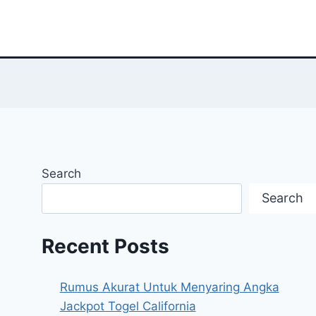
Search
Search
Recent Posts
Rumus Akurat Untuk Menyaring Angka
Jackpot Togel California