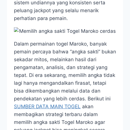
sistem undiannya yang konsisten serta
peluang jackpot yang selalu menarik
perhatian para pemain.
Dalam permainan togel Maroko, banyak
pemain percaya bahwa “angka sakti” bukan
sekadar mitos, melainkan hasil dari
pengamatan, analisis, dan strategi yang
tepat. Di era sekarang, memilih angka tidak
lagi hanya mengandalkan firasat, tetapi
bisa dikembangkan melalui data dan
pendekatan yang lebih cerdas. Berikut ini
SUMBER DATA MAIN TOGEL
akan
membagikan strategi terbaru dalam
memilih angka sakti Togel Maroko agar