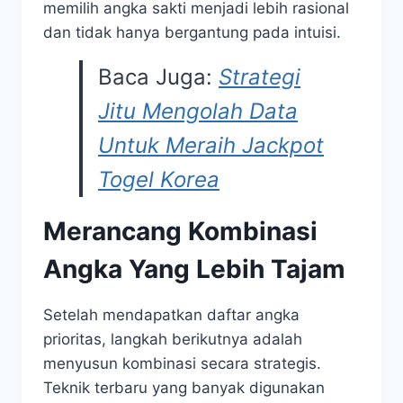
memilih angka sakti menjadi lebih rasional
dan tidak hanya bergantung pada intuisi.
Baca Juga:
Strategi
Jitu Mengolah Data
Untuk Meraih Jackpot
Togel Korea
Merancang Kombinasi
Angka Yang Lebih Tajam
Setelah mendapatkan daftar angka
prioritas, langkah berikutnya adalah
menyusun kombinasi secara strategis.
Teknik terbaru yang banyak digunakan