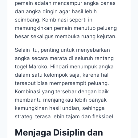
pemain adalah mencampur angka panas
dan angka dingin agar hasil lebih
seimbang. Kombinasi seperti ini
memungkinkan pemain menutup peluang
besar sekaligus membuka ruang kejutan.
Selain itu, penting untuk menyebarkan
angka secara merata di seluruh rentang
togel Maroko. Hindari menumpuk angka
dalam satu kelompok saja, karena hal
tersebut bisa mempersempit peluang.
Kombinasi yang tersebar dengan baik
membantu menjangkau lebih banyak
kemungkinan hasil undian, sehingga
strategi terasa lebih tajam dan fleksibel.
Menjaga Disiplin dan