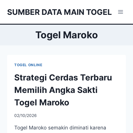
Skip
SUMBER DATA MAIN TOGEL
to
content
Togel Maroko
TOGEL ONLINE
Strategi Cerdas Terbaru
Memilih Angka Sakti
Togel Maroko
02/10/2026
Togel Maroko semakin diminati karena