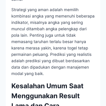
Strategi yang aman adalah memilih
kombinasi angka yang memenuhi beberapa
indikator, misalnya angka yang sering
muncul ditambah angka pelengkap dari
pola lain. Penting juga untuk tidak
memasang taruhan terlalu besar hanya
karena merasa yakin, karena togel tetap
permainan peluang. Prediksi yang realistis
adalah prediksi yang dibuat berdasarkan
data dan dipadukan dengan manajemen
modal yang baik.
Kesalahan Umum Saat
Menggunakan Result
Lama dan Cara