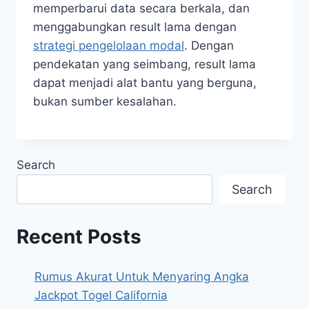
memperbarui data secara berkala, dan
menggabungkan result lama dengan
strategi pengelolaan modal
. Dengan
pendekatan yang seimbang, result lama
dapat menjadi alat bantu yang berguna,
bukan sumber kesalahan.
Search
Search
Recent Posts
Rumus Akurat Untuk Menyaring Angka
Jackpot Togel California