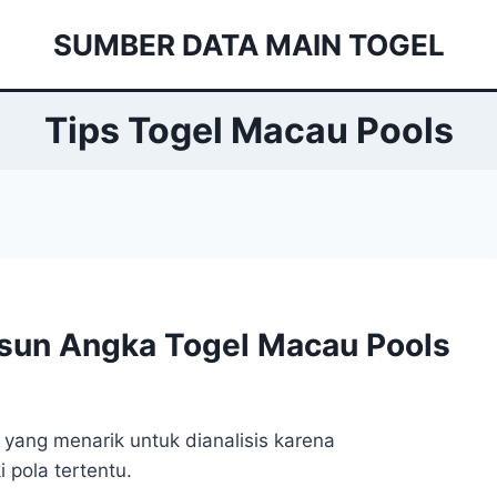
SUMBER DATA MAIN TOGEL
Tips Togel Macau Pools
usun Angka Togel Macau Pools
yang menarik untuk dianalisis karena
 pola tertentu.