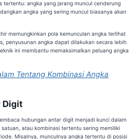
us tertentu: angka yang jarang muncul cenderung
edangkan angka yang sering muncul biasanya akan
khir memungkinkan pola kemunculan angka terlihat
us, penyusunan angka dapat dilakukan secara lebih
 Teknik ini membantu memaksimalkan peluang angka
lam Tentang Kombinasi Angka
Digit
membaca hubungan antar digit menjadi kunci dalam
satuan, atau kombinasi tertentu sering memiliki
riode. Misalnya, munculnya angka tertentu di posisi