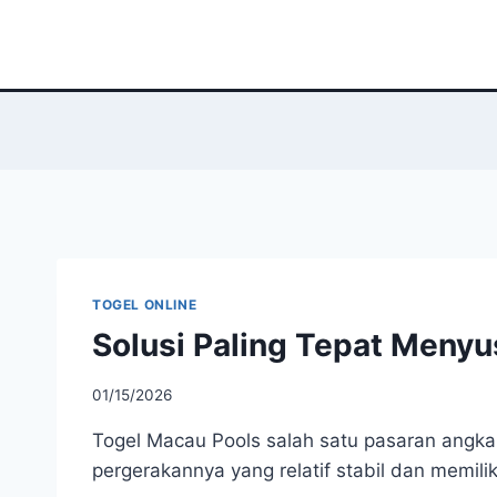
Skip
to
content
TOGEL ONLINE
Solusi Paling Tepat Meny
01/15/2026
Togel Macau Pools salah satu pasaran angka 
pergerakannya yang relatif stabil dan memiliki