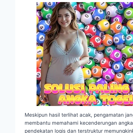
Meskipun hasil terlihat acak, pengamatan ja
membantu memahami kecenderungan angka 
pendekatan logis dan terstruktur memungkink