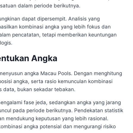
i satuan dalam periode berikutnya.
gkinan dapat dipersempit. Analisis yang
silkan kombinasi angka yang lebih fokus dan
n dalam pencatatan, tetapi memberikan keuntungan
ogis.
entukan Angka
lam menyusun angka Macau Pools. Dengan menghitung
 posisi angka, serta rasio kemunculan kombinasi
s data, bukan sekadar tebakan.
engalami fase jeda, sedangkan angka yang jarang
uncul pada periode berikutnya. Pendekatan statistik
an mendukung keputusan yang lebih rasional.
ombinasi angka potensial dan mengurangi risiko