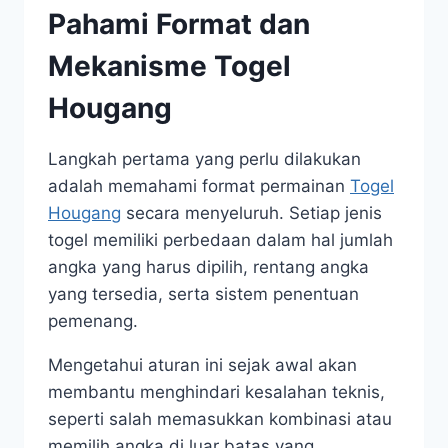
Pahami Format dan
Mekanisme Togel
Hougang
Langkah pertama yang perlu dilakukan
adalah memahami format permainan
Togel
Hougang
secara menyeluruh. Setiap jenis
togel memiliki perbedaan dalam hal jumlah
angka yang harus dipilih, rentang angka
yang tersedia, serta sistem penentuan
pemenang.
Mengetahui aturan ini sejak awal akan
membantu menghindari kesalahan teknis,
seperti salah memasukkan kombinasi atau
memilih angka di luar batas yang