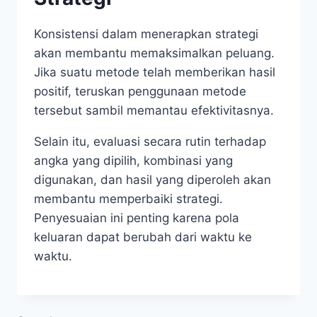
Konsistensi dalam menerapkan strategi
akan membantu memaksimalkan peluang.
Jika suatu metode telah memberikan hasil
positif, teruskan penggunaan metode
tersebut sambil memantau efektivitasnya.
Selain itu, evaluasi secara rutin terhadap
angka yang dipilih, kombinasi yang
digunakan, dan hasil yang diperoleh akan
membantu memperbaiki strategi.
Penyesuaian ini penting karena pola
keluaran dapat berubah dari waktu ke
waktu.