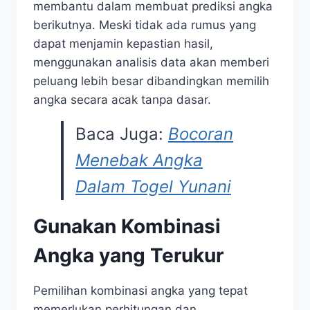
membantu dalam membuat prediksi angka
berikutnya. Meski tidak ada rumus yang
dapat menjamin kepastian hasil,
menggunakan analisis data akan memberi
peluang lebih besar dibandingkan memilih
angka secara acak tanpa dasar.
Baca Juga:
Bocoran
Menebak Angka
Dalam Togel Yunani
Gunakan Kombinasi
Angka yang Terukur
Pemilihan kombinasi angka yang tepat
memerlukan perhitungan dan