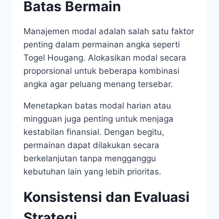
Batas Bermain
Manajemen modal adalah salah satu faktor
penting dalam permainan angka seperti
Togel Hougang. Alokasikan modal secara
proporsional untuk beberapa kombinasi
angka agar peluang menang tersebar.
Menetapkan batas modal harian atau
mingguan juga penting untuk menjaga
kestabilan finansial. Dengan begitu,
permainan dapat dilakukan secara
berkelanjutan tanpa mengganggu
kebutuhan lain yang lebih prioritas.
Konsistensi dan Evaluasi
Strategi