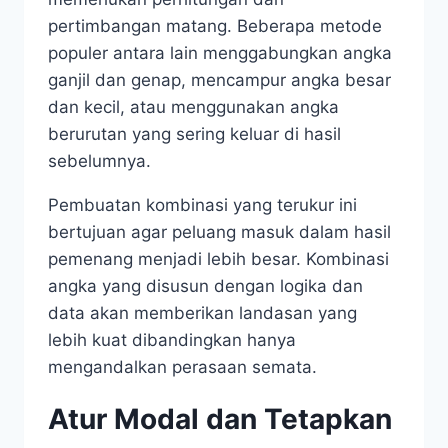
pertimbangan matang. Beberapa metode
populer antara lain menggabungkan angka
ganjil dan genap, mencampur angka besar
dan kecil, atau menggunakan angka
berurutan yang sering keluar di hasil
sebelumnya.
Pembuatan kombinasi yang terukur ini
bertujuan agar peluang masuk dalam hasil
pemenang menjadi lebih besar. Kombinasi
angka yang disusun dengan logika dan
data akan memberikan landasan yang
lebih kuat dibandingkan hanya
mengandalkan perasaan semata.
Atur Modal dan Tetapkan