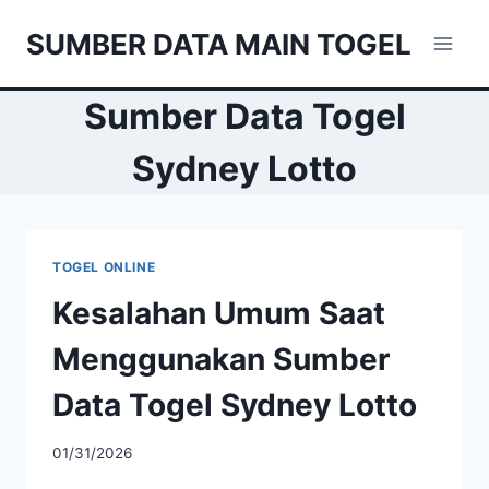
Skip
SUMBER DATA MAIN TOGEL
to
content
Sumber Data Togel
Sydney Lotto
TOGEL ONLINE
Kesalahan Umum Saat
Menggunakan Sumber
Data Togel Sydney Lotto
01/31/2026