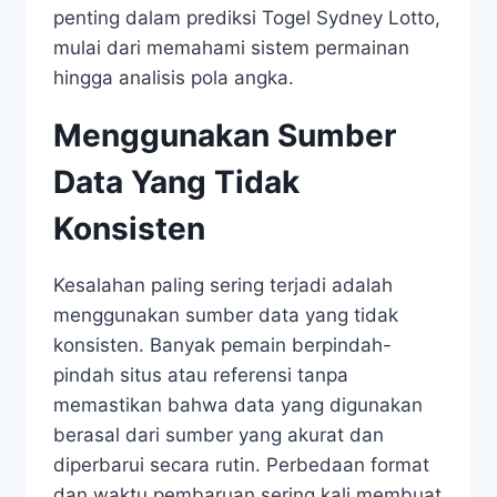
penting dalam prediksi Togel Sydney Lotto,
mulai dari memahami sistem permainan
hingga analisis pola angka.
Menggunakan Sumber
Data Yang Tidak
Konsisten
Kesalahan paling sering terjadi adalah
menggunakan sumber data yang tidak
konsisten. Banyak pemain berpindah-
pindah situs atau referensi tanpa
memastikan bahwa data yang digunakan
berasal dari sumber yang akurat dan
diperbarui secara rutin. Perbedaan format
dan waktu pembaruan sering kali membuat