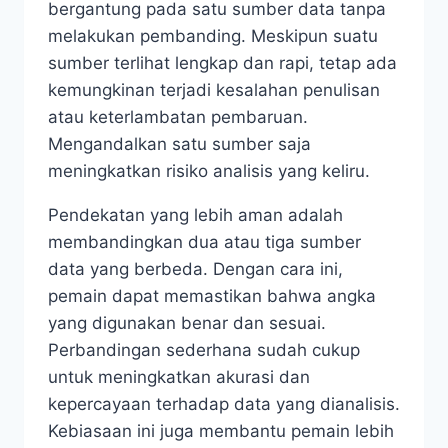
bergantung pada satu sumber data tanpa
melakukan pembanding. Meskipun suatu
sumber terlihat lengkap dan rapi, tetap ada
kemungkinan terjadi kesalahan penulisan
atau keterlambatan pembaruan.
Mengandalkan satu sumber saja
meningkatkan risiko analisis yang keliru.
Pendekatan yang lebih aman adalah
membandingkan dua atau tiga sumber
data yang berbeda. Dengan cara ini,
pemain dapat memastikan bahwa angka
yang digunakan benar dan sesuai.
Perbandingan sederhana sudah cukup
untuk meningkatkan akurasi dan
kepercayaan terhadap data yang dianalisis.
Kebiasaan ini juga membantu pemain lebih