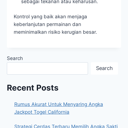
sebagai tekanan atau keharusan.
Kontrol yang baik akan menjaga
keberlanjutan permainan dan
meminimalkan risiko kerugian besar.
Search
Search
Recent Posts
Rumus Akurat Untuk Menyaring Angka
Jackpot Togel California
Strategi Cerdas Terbaru Memilih Angka Sakti