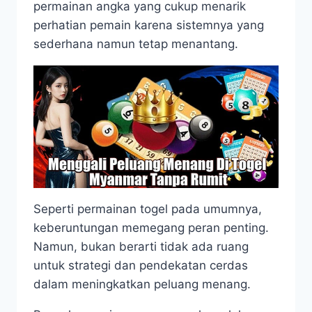
permainan angka yang cukup menarik
perhatian pemain karena sistemnya yang
sederhana namun tetap menantang.
Seperti permainan togel pada umumnya,
keberuntungan memegang peran penting.
Namun, bukan berarti tidak ada ruang
untuk strategi dan pendekatan cerdas
dalam meningkatkan peluang menang.