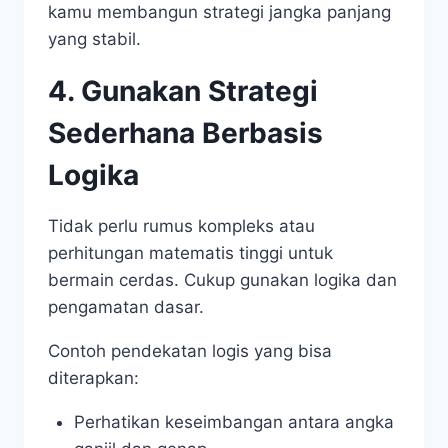
kamu membangun strategi jangka panjang
yang stabil.
4. Gunakan Strategi
Sederhana Berbasis
Logika
Tidak perlu rumus kompleks atau
perhitungan matematis tinggi untuk
bermain cerdas. Cukup gunakan logika dan
pengamatan dasar.
Contoh pendekatan logis yang bisa
diterapkan:
Perhatikan keseimbangan antara angka