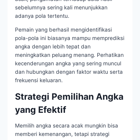
sebelumnya sering kali menunjukkan
adanya pola tertentu.
Pemain yang berhasil mengidentifikasi
pola-pola ini biasanya mampu memprediksi
angka dengan lebih tepat dan
meningkatkan peluang menang. Perhatikan
kecenderungan angka yang sering muncul
dan hubungkan dengan faktor waktu serta
frekuensi keluaran.
Strategi Pemilihan Angka
yang Efektif
Memilih angka secara acak mungkin bisa
memberi kemenangan, tetapi strategi