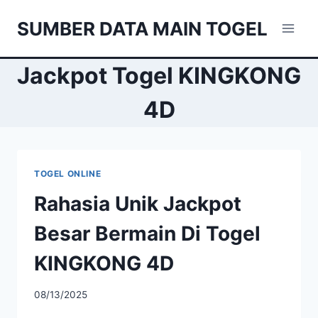
Skip
SUMBER DATA MAIN TOGEL
to
content
Jackpot Togel KINGKONG
4D
TOGEL ONLINE
Rahasia Unik Jackpot
Besar Bermain Di Togel
KINGKONG 4D
08/13/2025