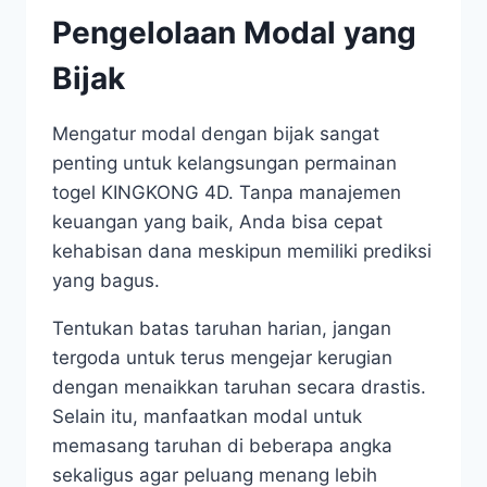
Pengelolaan Modal yang
Bijak
Mengatur modal dengan bijak sangat
penting untuk kelangsungan permainan
togel KINGKONG 4D. Tanpa manajemen
keuangan yang baik, Anda bisa cepat
kehabisan dana meskipun memiliki prediksi
yang bagus.
Tentukan batas taruhan harian, jangan
tergoda untuk terus mengejar kerugian
dengan menaikkan taruhan secara drastis.
Selain itu, manfaatkan modal untuk
memasang taruhan di beberapa angka
sekaligus agar peluang menang lebih