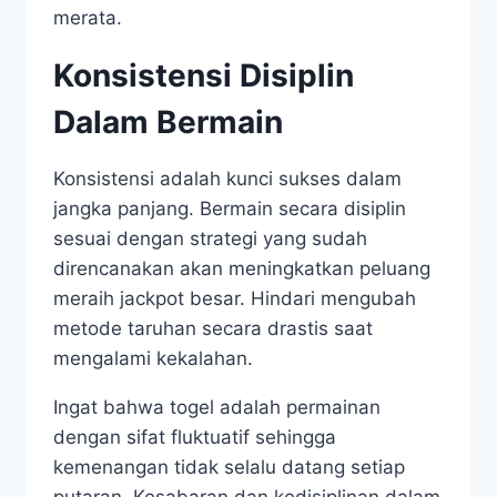
merata.
Konsistensi Disiplin
Dalam Bermain
Konsistensi adalah kunci sukses dalam
jangka panjang. Bermain secara disiplin
sesuai dengan strategi yang sudah
direncanakan akan meningkatkan peluang
meraih jackpot besar. Hindari mengubah
metode taruhan secara drastis saat
mengalami kekalahan.
Ingat bahwa togel adalah permainan
dengan sifat fluktuatif sehingga
kemenangan tidak selalu datang setiap