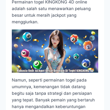
Permainan togel KINGKONG 4D online
adalah salah satu menawarkan peluang
besar untuk meraih jackpot yang
menggiurkan.
Namun, seperti permainan togel pada
umumnya, kemenangan tidak datang
begitu saja tanpa strategi dan persiapan
yang tepat. Banyak pemain yang bertaruh
hanya mengandalkan keberuntungan