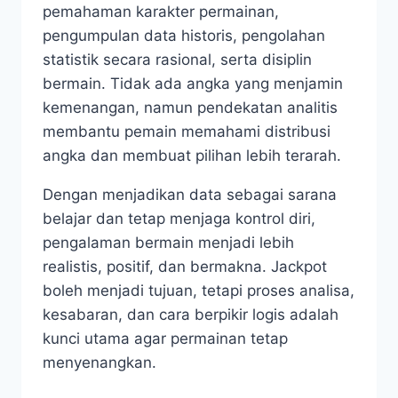
pemahaman karakter permainan,
pengumpulan data historis, pengolahan
statistik secara rasional, serta disiplin
bermain. Tidak ada angka yang menjamin
kemenangan, namun pendekatan analitis
membantu pemain memahami distribusi
angka dan membuat pilihan lebih terarah.
Dengan menjadikan data sebagai sarana
belajar dan tetap menjaga kontrol diri,
pengalaman bermain menjadi lebih
realistis, positif, dan bermakna. Jackpot
boleh menjadi tujuan, tetapi proses analisa,
kesabaran, dan cara berpikir logis adalah
kunci utama agar permainan tetap
menyenangkan.